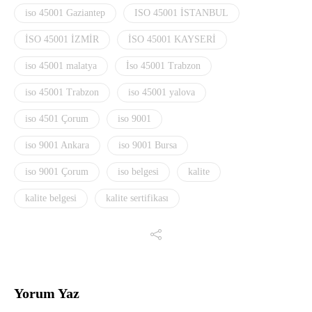
iso 45001 Gaziantep
ISO 45001 İSTANBUL
İSO 45001 İZMİR
İSO 45001 KAYSERİ
iso 45001 malatya
İso 45001 Trabzon
iso 45001 Trabzon
iso 45001 yalova
iso 4501 Çorum
iso 9001
iso 9001 Ankara
iso 9001 Bursa
iso 9001 Çorum
iso belgesi
kalite
kalite belgesi
kalite sertifikası
Yorum Yaz