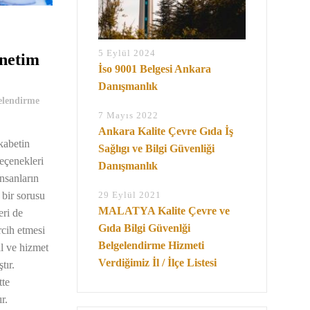
5 Eylül 2024
önetim
İso 9001 Belgesi Ankara
Danışmanlık
elendirme
7 Mayıs 2022
Ankara Kalite Çevre Gıda İş
kabetin
Sağlıgı ve Bilgi Güvenliği
seçenekleri
Danışmanlık
insanların
 bir sorusu
29 Eylül 2021
MALATYA Kalite Çevre ve
eri de
Gıda Bilgi Güvenlği
ercih etmesi
Belgelendirme Hizmeti
al ve hizmet
Verdiğimiz İl / İlçe Listesi
tır.
tte
r.