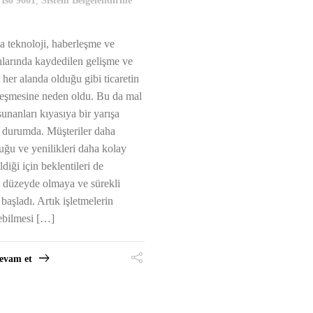
,
Iso 9001
,
Sistem Belgelendirme
a teknoloji, haberleşme ve
anlarında kaydedilen gelişme ve
, her alanda olduğu gibi ticaretin
leşmesine neden oldu. Bu da mal
unanları kıyasıya bir yarışa
 durumda. Müşteriler daha
duğu ve yenilikleri daha kolay
ldiği için beklentileri de
düzeyde olmaya ve sürekli
aşladı. Artık işletmelerin
ebilmesi […]
evam et