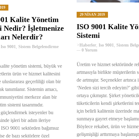
019
29 NISAN 2019
01 Kalite Yönetim
ISO 9001 Kalite Y
i Nedir? İşletmenize
Sistemi
arı Nelerdir?
>
Haberler
,
Iso 9001
,
Sistem Belg
,
Iso 9001
,
Sistem Belgelendirme
0 Yorum
Üretim ve hizmet sektöründe re
alite yönetim sistemi, büyük ve
artmasıyla birlikte müşterilerin 
tlerin ürün ve hizmet kalitesini
de artmıştır. Seçenekler artınca 
 uluslararası geçerliliği olan bir
‘Neden sizi tercih edeyim?’ gibi
ak tanımlanır. Sistemin amacı,
ortaya çıkmıştır. Şirket yöneticil
mnuniyetini merkeze alan bir
tüketicilerin kendi şirketlerini t
tim sistemi tasarımıdır.
için belirli kalitenin üzerinde m
i güçlendirmek isteyenler bu
sunmaya gayret etmeye başlamış
inde işleri bir adım ileriye
Böylece rekabet, ürün ve hizme
r. ISO 9001 sektörden bağımsız
gelişmişliği arttırmaya başlamıştı
lse de bazı sektörlere özel