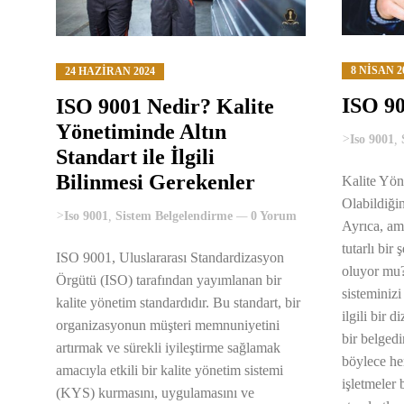
8 NISAN 2
24 HAZIRAN 2024
ISO 90
ISO 9001 Nedir? Kalite
Yönetiminde Altın
>
Iso 9001
,
Standart ile İlgili
Bilinmesi Gerekenler
Kalite Yön
Olabildiği
>
Iso 9001
,
Sistem Belgelendirme
0 Yorum
Ayrıca, ama
tutarlı bir
ISO 9001, Uluslararası Standardizasyon
oluyor mu?
Örgütü (ISO) tarafından yayımlanan bir
sisteminiz
kalite yönetim standardıdır. Bu standart, bir
ilgili bir 
organizasyonun müşteri memnuniyetini
bir belgedi
artırmak ve sürekli iyileştirme sağlamak
böylece he
amacıyla etkili bir kalite yönetim sistemi
işletmeler b
(KYS) kurmasını, uygulamasını ve