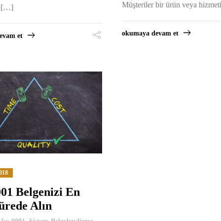
Müşteriler bir ürün veya hizmet
r […]
okumaya devam et
evam et
018
01 Belgenizi En
ürede Alın