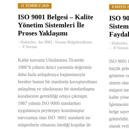
31 TEMMUZ 2019
8 MAYIS 2
ISO 9001 Belgesi – Kalite
ISO 90
Yönetim Sistemleri İle
Sistem
Proses Yaklaşımı
Faydal
>
Haberler
,
Iso 9001
,
Sistem Belgelendirme
>
Haberler
0 Yorum
0 Yorum
Kalite kavramı Uluslararası Ticarette
ISO 9001 k
1980’li yılların ikinci yarısında değerinin
küçük şirke
daha fazla anlaşılmaya başlanmasıyla
gösteren ve
beraber bunun bir standarda kavuşturulması
sistem olar
anlaşılmış ve uluslararası bir standartlaşma
müşteri me
kurallarının gerekliliği ortaya çıkmıştır.
kalite yöne
1987 yılında ISO 9000 standartları
İşletmesin
uygulamaya peyderpey konulmuştur
belge sayes
mevzumuz olan ISO 9001 standardı ise
götürebili
müşterilerin olmasını istediği koşullar ile
olarak veri