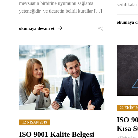
mevzuatın birbirine uyumunu sağlama
sertifikala
yeteneğidir ve ticaretin belirli kurallar […]
okumaya d
okumaya devam et
22 EKIM 2
ISO 90
12 NISAN 2019
Kısa S
ISO 9001 Kalite Belgesi