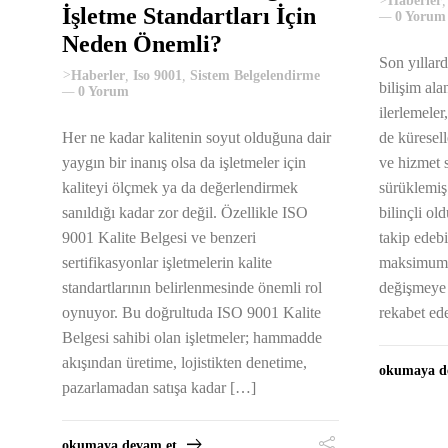
>
Haberler
İşletme Standartları İçin
0 Yorum
Neden Önemli?
Son yıllard
>
Haberler
,
Iso 9001
,
Sistem Belgelendirme
bilişim al
0 Yorum
ilerlemeler
Her ne kadar kalitenin soyut olduğuna dair
de küresel
yaygın bir inanış olsa da işletmeler için
ve hizmet s
kaliteyi ölçmek ya da değerlendirmek
sürüklemiş
sanıldığı kadar zor değil. Özellikle ISO
bilinçli ol
9001 Kalite Belgesi ve benzeri
takip edebi
sertifikasyonlar işletmelerin kalite
maksimum 
standartlarının belirlenmesinde önemli rol
değişmeye b
oynuyor. Bu doğrultuda ISO 9001 Kalite
rekabet ed
Belgesi sahibi olan işletmeler; hammadde
akışından üretime, lojistikten denetime,
okumaya d
pazarlamadan satışa kadar […]
okumaya devam et