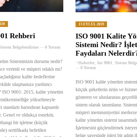
020
13 EYLÜL 2019
01 Rehberi
ISO 9001 Kalite Y
Sistemi Nedir? İşl
Sistem Belgelendirme
0 Yorum
Faydaları Nelerdir
etim Sisteminizin durumu nedir?
>
Haberler
,
Iso 9001
,
Sistem Belg
0 Yorum
nce verimli ve müşteri odaklı mı?
çladığınız kalite hedeflerine
ISO 9001 kalite yönetim sistem
 şekilde ulaşmanıza yardımcı
küçük şirketlerin ürün ve hizmet
 ISO 9001: 2015, kalite yönetim
gösteren ve uluslararası geçerlili
i mükemmelliğe yükseltmeyle
sistem olarak tanımlanır. Sistem
dizi standartı barındıran kapsamlı
müşteri memnuniyetini merkeze 
r. Genel ve oldukça esnektir,
kalite yönetim sistemi tasarımıdı
rhangi bir işletme (küçük
İşletmesini güçlendirmek isteye
ile) sertifikada belirtilen
belge sayesinde işleri bir adım i