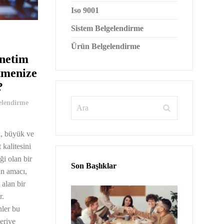
Iso 9001
Sistem Belgelendirme
Ürün Belgelendirme
önetim
etmenize
?
elendirme
i, büyük ve
 kalitesini
ği olan bir
Son Başlıklar
in amacı,
alan bir
r.
nler bu
leriye