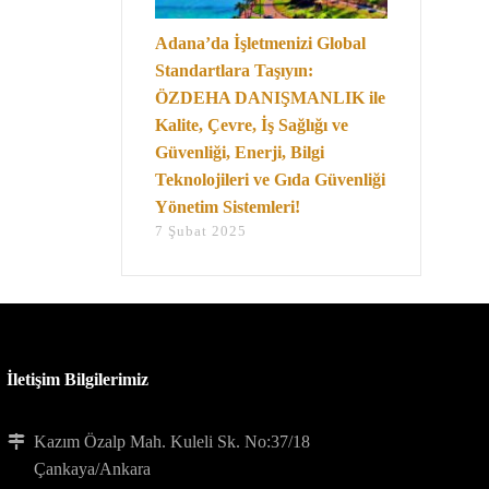
Adana’da İşletmenizi Global
Standartlara Taşıyın:
ÖZDEHA DANIŞMANLIK ile
Kalite, Çevre, İş Sağlığı ve
Güvenliği, Enerji, Bilgi
Teknolojileri ve Gıda Güvenliği
Yönetim Sistemleri!
7 Şubat 2025
İletişim Bilgilerimiz
Kazım Özalp Mah. Kuleli Sk. No:37/18
Çankaya/Ankara