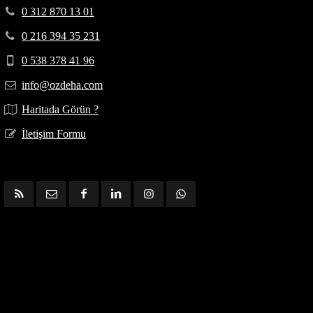
0 312 870 13 01
0 216 394 35 231
0 538 378 41 96
info@ozdeha.com
Haritada Görün ?
İletişim Formu