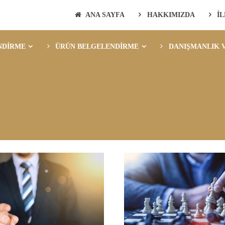
ANA SAYFA
HAKKIMIZDA
İ
NDİRME
ÜRÜN BELGELENDİRME
DANIŞMANLIK V