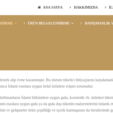
ANA SAYFA
HAKKIMIZDA
İ
NDİRME
ÜRÜN BELGELENDİRME
DANIŞMANLIK V
stek alıp ivme kazanmıştır. Bu durum tüketici ihtiyaçlarını karşılamada 
sınca İslami esaslara uygun helal ürünlere erişim sorunudur.
slümanların İslami hükümlere uygun gıda, kozmetik vb. ürünleri tüketm
mi esaslara uygun gıda ya da gıda dışı tüketim malzemelerini tedarik e
lım ve gelişmeler ürün çeşitliliği ve içerik karmaşasını da beraberinde ge