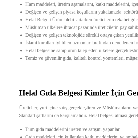
Ham maddeleri, üretim aşamalarını, katkı maddelerini, içeri
Değişen ve gelişen piyasa koşullarını yakalamada, sektörü
Helal Belgeli Ürün talebi artarken üreticilerin rekabet g
Müslüman ülkelere ihracat pazarında üreticilerin pay sahibi
Değişen ve gelişen teknolojide sürekli ortaya çıkan yenilikl
İslami kuralları iyi bilen uzmanlar tarafından denetlenen hel
Helal belgesine sahip ürün talep eden ülkelere gerçekleşti
Temiz ve güvenilir gıda, kaliteli kontrol yöntemleri, müşt
Helal Gıda Belgesi Kimler İçin Ge
Üreticiler, yurt içine satış gerçekleştiren ve Müslümanların 
Standart şartlarını da karşılamalıdır. Helal belgesi alması ge
Tüm gıda maddelerini üreten ve satışını yapanlar
Gıda maddeleri için kullanılan katkı maddelerini ve ambalaj