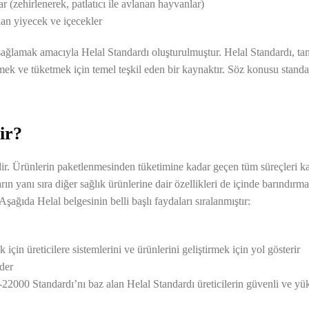
(zehirlenerek, patlatıcı ile avlanan hayvanlar)
nan yiyecek ve içecekler
ni sağlamak amacıyla Helal Standardı oluşturulmuştur. Helal Standardı, 
tmek ve tüketmek için temel teşkil eden bir kaynaktır. Söz konusu stan
ir?
ildir. Ürünlerin paketlenmesinden tüketimine kadar geçen tüm süreçleri kap
arın yanı sıra diğer sağlık ürünlerine dair özellikleri de içinde barındırm
şağıda Helal belgesinin belli başlı faydaları sıralanmıştır:
k için üreticilere sistemlerini ve ürünlerini geliştirmek için yol gösterir
der
22000 Standardı’nı baz alan Helal Standardı üreticilerin güvenli ve yük