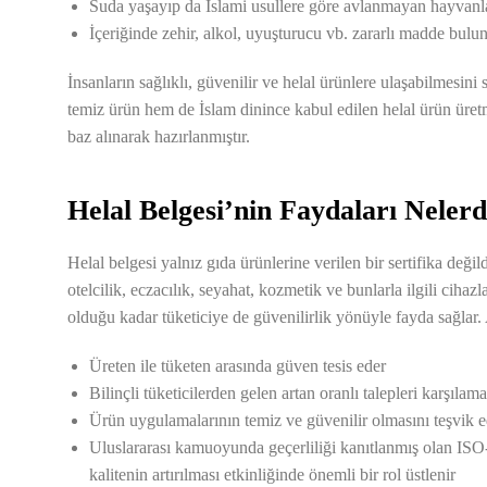
Suda yaşayıp da İslami usullere göre avlanmayan hayvanlar 
İçeriğinde zehir, alkol, uyuşturucu vb. zararlı madde bulu
İnsanların sağlıklı, güvenilir ve helal ürünlere ulaşabilmesi
temiz ürün hem de İslam dinince kabul edilen helal ürün üre
baz alınarak hazırlanmıştır.
Helal Belgesi’nin Faydaları Nelerd
Helal belgesi yalnız gıda ürünlerine verilen bir sertifika değ
otelcilik, eczacılık, seyahat, kozmetik ve bunlarla ilgili cihazl
olduğu kadar tüketiciye de güvenilirlik yönüyle fayda sağlar. A
Üreten ile tüketen arasında güven tesis eder
Bilinçli tüketicilerden gelen artan oranlı talepleri karşılama
Ürün uygulamalarının temiz ve güvenilir olmasını teşvik e
Uluslararası kamuoyunda geçerliliği kanıtlanmış olan ISO-
kalitenin artırılması etkinliğinde önemli bir rol üstlenir