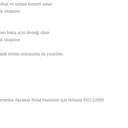
lirkişi ve uzman hizmeti sunar
ak oluşturur
an bakış açısı desteği alınır
ak oluşturur
mli üretim noktasında da yararlıdır.
ün temeline dayanan Helal Standardı için firmalar ISO-22000