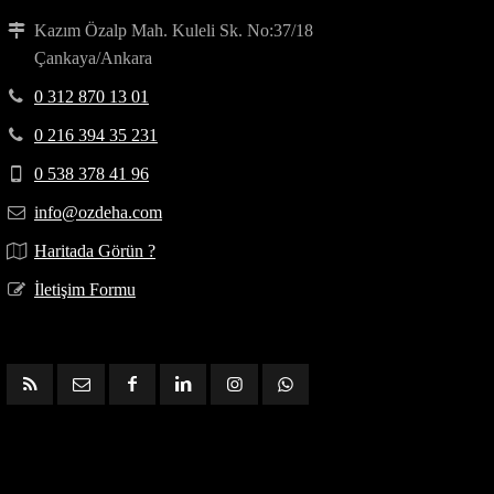
Kazım Özalp Mah. Kuleli Sk. No:37/18
Çankaya/Ankara
0 312 870 13 01
0 216 394 35 231
0 538 378 41 96
info@ozdeha.com
Haritada Görün ?
İletişim Formu