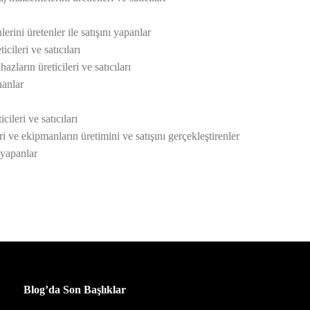
rini üretenler ile satışını yapanlar
cileri ve satıcıları
zların üreticileri ve satıcıları
nanlar
ileri ve satıcıları
 ve ekipmanların üretimini ve satışını gerçekleştirenler
 yapanlar
Blog’da Son Başlıklar