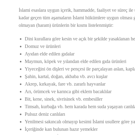
İslami esaslara uygun içerik, hammadde, faaliyet ve süreç il
kadar geçen tüm aşamaların İslami hükümlere uygun olması ge
olmayan (haram) ürünlerin bir kısmı listelenmiştir:
Dini kurallara göre kesin ve açık bir şekilde yasaklanan he
Domuz ve ürünleri
Ayıdan elde edilen gıdalar
Maymun, köpek ve yılandan elde edilen gıda ürünleri
Yiyeceğini ön dişleri ve pençesi ile parçalayan aslan, kap
Şahin, kartal, doğan, akbaba vb. avcı kuşlar
Akrep, kırkayak, fare vb. zararlı hayvanlar
Arı, örümcek ve karınca gibi eklem bacaklılar
Bit, kene, sinek, sivrisinek vb. embesiller
Timsah, kurbağa vb. hem karada hem suda yaşayan canlıl
Pulsuz deniz canlıları
Yenilmesi sakıncalı olmayıp kesimi İslami usullere göre 
İçeriğinde kan bulunan hazır yemekler