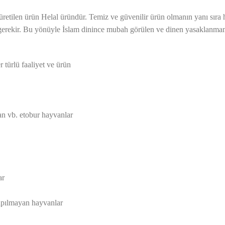
e üretilen ürün Helal üründür. Temiz ve güvenilir ürün olmanın yanı sı
rekir. Bu yönüyle İslam dinince mubah görülen ve dinen yasaklanmamış 
r türlü faaliyet ve ürün
lan vb. etobur hayvanlar
ar
yapılmayan hayvanlar