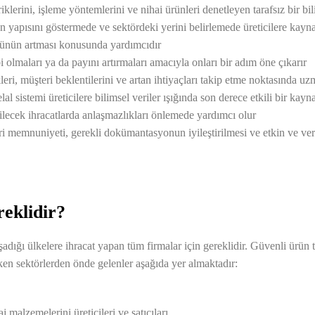
klerini, işleme yöntemlerini ve nihai ürünleri denetleyen tarafsız bir bi
n yapısını göstermede ve sektördeki yerini belirlemede üreticilere kayn
ücünün artması konusunda yardımcıdır
 olmaları ya da payını artırmaları amacıyla onları bir adım öne çıkarır
eri, müşteri beklentilerini ve artan ihtiyaçları takip etme noktasında uzm
al sistemi üreticilere bilimsel veriler ışığında son derece etkili bir kayn
rilecek ihracatlarda anlaşmazlıkları önlemede yardımcı olur
eri memnuniyeti, gerekli dokümantasyonun iyileştirilmesi ve etkin ve veri
reklidir?
yaşadığı ülkelere ihracat yapan tüm firmalar için gereklidir. Güvenli ür
reken sektörlerden önde gelenler aşağıda yer almaktadır:
 malzemelerini üreticileri ve satıcıları