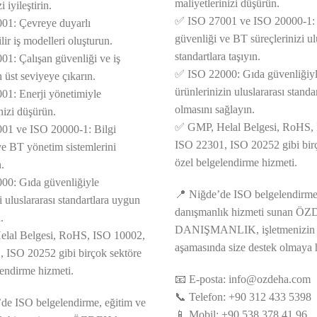
maliyetlerinizi düşürün.
i iyileştirin.
✅ ISO 27001 ve ISO 20000-1: 
01: Çevreye duyarlı
güvenliği ve BT süreçlerinizi ul
lir iş modelleri oluşturun.
standartlara taşıyın.
1: Çalışan güvenliği ve iş
✅ ISO 22000: Gıda güvenliğiy
n üst seviyeye çıkarın.
ürünlerinizin uluslararası stand
1: Enerji yönetimiyle
olmasını sağlayın.
nizi düşürün.
✅ GMP, Helal Belgesi, RoHS,
01 ve ISO 20000-1: Bilgi
ISO 22301, ISO 20252 gibi bir
ve BT yönetim sistemlerini
özel belgelendirme hizmeti.
.
00: Gıda güvenliğiyle
📍 Niğde’de ISO belgelendirme
i uluslararası standartlara uygun
danışmanlık hizmeti sunan 
.
DANIŞMANLIK, işletmenizin 
lal Belgesi, RoHS, ISO 10002,
aşamasında size destek olmaya 
 ISO 20252 gibi birçok sektöre
lendirme hizmeti.
📧 E-posta:
info@ozdeha.com
📞 Telefon: +90 312 433 5398
’de ISO belgelendirme, eğitim ve
📱 Mobil: +90 538 378 41 96