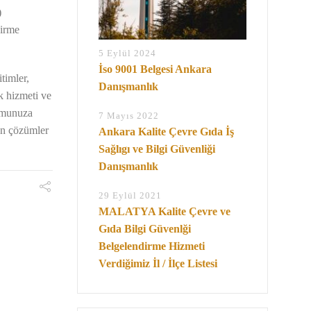
)
dirme
5 Eylül 2024
İso 9001 Belgesi Ankara
timler,
Danışmanlık
k hizmeti ve
rumunuza
7 Mayıs 2022
şen çözümler
Ankara Kalite Çevre Gıda İş
Sağlıgı ve Bilgi Güvenliği
Danışmanlık
29 Eylül 2021
MALATYA Kalite Çevre ve
Gıda Bilgi Güvenlği
Belgelendirme Hizmeti
Verdiğimiz İl / İlçe Listesi