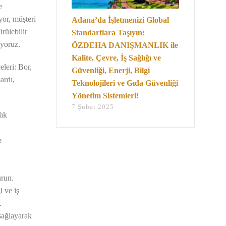
e
iyor, müşteri
Adana’da İşletmenizi Global
rülebilir
Standartlara Taşıyın:
uyoruz.
ÖZDEHA DANIŞMANLIK ile
Kalite, Çevre, İş Sağlığı ve
leri: Bor,
Güvenliği, Enerji, Bilgi
ardı,
Teknolojileri ve Gıda Güvenliği
Yönetim Sistemleri!
7 Şubat 2025
lık
e
urun.
 ve iş
.
sağlayarak