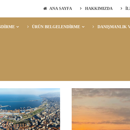
ANA SAYFA
HAKKIMIZDA
İ
NDİRME
ÜRÜN BELGELENDİRME
DANIŞMANLIK V