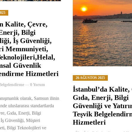
025
 Kalite, Çevre,
Enerji, Bilgi
iği, İş Güvenliği,
ri Memnuniyeti,
eknolojileri,Helal,
sal Güvenlik
endirme Hizmetleri
26 AĞUSTOS 2025
 Belgelendirme
0 Yorum
İstanbul’da Kalite,
Gıda, Enerji, Bilgi
ışmanlık olarak, Samsun ilinin
Güvenliği ve Yatır
inde uluslararası standartlarda
Teşvik Belgelendir
re, Gıda, Enerji, Bilgi
 İş Güvenliği, Müşteri
Hizmetleri
i, Bilgi Teknolojileri ve