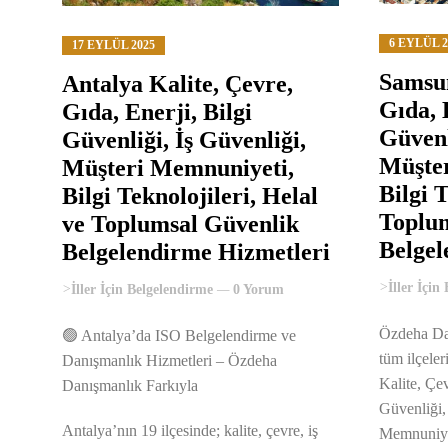
6 EYLÜL 2
17 EYLÜL 2025
Samsun
Antalya Kalite, Çevre,
Gıda, 
Gıda, Enerji, Bilgi
Güvenl
Güvenliği, İş Güvenliği,
Müşte
Müşteri Memnuniyeti,
Bilgi T
Bilgi Teknolojileri, Helal
Toplum
ve Toplumsal Güvenlik
Belgel
Belgelendirme Hizmetleri
>
İller İçin
>
İller İçin Belgelendirme
0 Yorum
Özdeha Dan
🟢 Antalya’da ISO Belgelendirme ve
tüm ilçeler
Danışmanlık Hizmetleri – Özdeha
Kalite, Çev
Danışmanlık Farkıyla
Güvenliği,
Antalya’nın 19 ilçesinde; kalite, çevre, iş
Memnuniyet