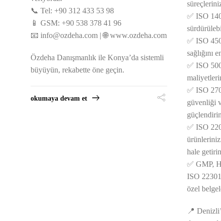
süreçleriniz
📞 Tel: +90 312 433 53 98
✅ ISO 140
📱 GSM: +90 538 378 41 96
sürdürülebi
📧
info@ozdeha.com
| 🌐 www.ozdeha.com
✅ ISO 4500
sağlığını e
Özdeha Danışmanlık ile Konya’da sistemli
✅ ISO 5000
büyüyün, rekabette öne geçin.
maliyetleri
✅ ISO 270
okumaya devam et
güvenliği 
güçlendirin
✅ ISO 220
ürünleriniz
hale getirin
✅ GMP, He
ISO 22301,
özel belge
📍 Denizli