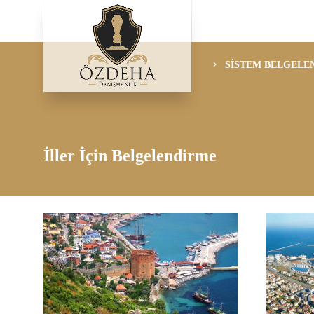
SİSTEM BELGELE
İller İçin Belgelendirme