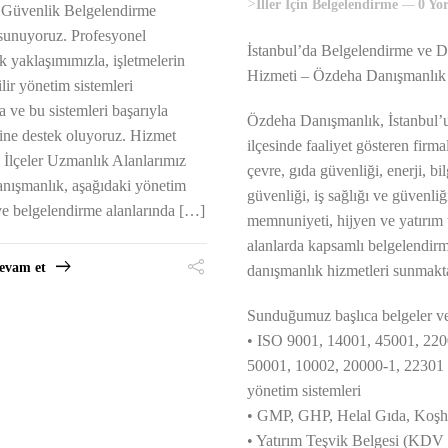
>
İller İçin Belgelendirme
0 Yo
 Güvenlik Belgelendirme
 sunuyoruz. Profesyonel
İstanbul’da Belgelendirme ve 
k yaklaşımımızla, işletmelerin
Hizmeti – Özdeha Danışmanlık
lir yönetim sistemleri
 ve bu sistemleri başarıyla
Özdeha Danışmanlık, İstanbul’
ine destek oluyoruz. Hizmet
ilçesinde faaliyet gösteren firmal
 İlçeler Uzmanlık Alanlarımız
çevre, gıda güvenliği, enerji, bil
ışmanlık, aşağıdaki yönetim
güvenliği, iş sağlığı ve güvenliğ
 ve belgelendirme alanlarında […]
memnuniyeti, hijyen ve yatırım 
alanlarda kapsamlı belgelendirm
evam et
danışmanlık hizmetleri sunmakta
Sunduğumuz başlıca belgeler ve
• ISO 9001, 14001, 45001, 220
50001, 10002, 20000-1, 22301 
yönetim sistemleri
• GMP, GHP, Helal Gıda, Koşh
• Yatırım Teşvik Belgesi (KDV i