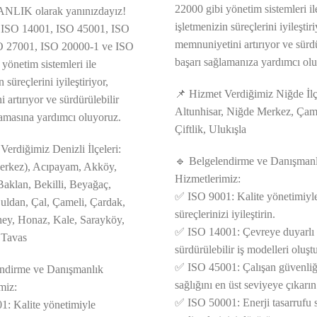
22000 gibi yönetim sistemleri il
LIK olarak yanınızdayız!
işletmenizin süreçlerini iyileştir
 ISO 14001, ISO 45001, ISO
memnuniyetini artırıyor ve sürdü
O 27001, ISO 20000-1 ve ISO
başarı sağlamanıza yardımcı ol
yönetim sistemleri ile
 süreçlerini iyileştiriyor,
📌 Hizmet Verdiğimiz Niğde İlçe
ni artırıyor ve sürdürülebilir
Altunhisar, Niğde Merkez, Çam
lamasına yardımcı oluyoruz.
Çiftlik, Ulukışla
Verdiğimiz Denizli İlçeleri:
🔹 Belgelendirme ve Danışman
erkez), Acıpayam, Akköy,
Hizmetlerimiz:
aklan, Bekilli, Beyağaç,
✅ ISO 9001: Kalite yönetimiyl
uldan, Çal, Çameli, Çardak,
süreçlerinizi iyileştirin.
ney, Honaz, Kale, Sarayköy,
✅ ISO 14001: Çevreye duyarlı
 Tavas
sürdürülebilir iş modelleri oluşt
✅ ISO 45001: Çalışan güvenliği
endirme ve Danışmanlık
sağlığını en üst seviyeye çıkarın
miz:
✅ ISO 50001: Enerji tasarrufu 
: Kalite yönetimiyle