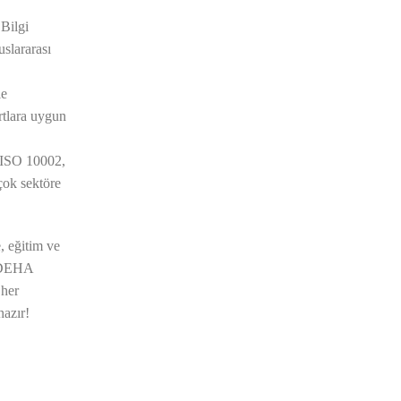
Bilgi
uslararası
le
artlara uygun
 ISO 10002,
çok sektöre
, eğitim ve
ÖZDEHA
her
hazır!