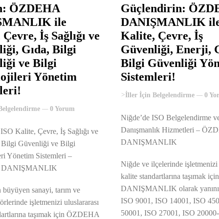
ın: ÖZDEHA
Güçlendirin: ÖZ
MANLIK ile
DANIŞMANLIK il
 Çevre, İş Sağlığı ve
Kalite, Çevre, İş
iği, Gıda, Bilgi
Güvenliği, Enerji, 
iği ve Bilgi
Bilgi Güvenliği Yö
ojileri Yönetim
Sistemleri!
leri!
>
İller İçin Belgelendirme
0 Yo
 Belgelendirme
0 Yorum
Niğde’de ISO Belgelendirme v
Danışmanlık Hizmetleri – Ö
ISO Kalite, Çevre, İş Sağlığı ve
DANIŞMANLIK
 Bilgi Güvenliği ve Bilgi
eri Yönetim Sistemleri –
Niğde ve ilçelerinde işletmenizi 
 DANIŞMANLIK
kalite standartlarına taşımak 
DANIŞMANLIK olarak yanınız
n büyüyen sanayi, tarım ve
ISO 9001, ISO 14001, ISO 45
örlerinde işletmenizi uluslararası
50001, ISO 27001, ISO 20000-
ndartlarına taşımak için ÖZDEHA