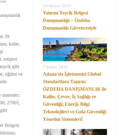
rum
16 Mayıs 2025
Yatırım Teşvik Belgesi
Danışmanlık
Danışmanlığı – Özdeha
Danışmanlık Güvencesiyle
un 39
ara; kalite,
gi
i, müşteri
teşvik gibi
7 Şubat 2025
e, eğitim ve
Adana’da İşletmenizi Global
dır.
Standartlara Taşıyın:
ÖZDEHA DANIŞMANLIK ile
 sistemler:
Kalite, Çevre, İş Sağlığı ve
00, 27001,
Güvenliği, Enerji, Bilgi
gibi
Teknolojileri ve Gıda Güvenliği
Yönetim Sistemleri!
er Belgesi
stisnası,