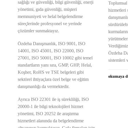
sağlığı ve güvenliği, bilgi güvenliği, enerji
Toplumsal
yönetimi, gıda güvenliği, müşteri
hizmetleri
memnuniyeti ve helal belgelendirme
danışmanlı
süreçlerinde profesyonel ve yerinde
sürdürülebi
çözümler sunmaktayız.
kurmalarına
yürütmeler
Özdeha Danışmanlık, ISO 9001, ISO
Verdiğimiz
14001, ISO 45001, ISO 22000, ISO
Özdeha Dan
27001, ISO 50001, ISO 10002 gibi temel
sistemleri
standartların yanı sıra, GMP, GHP, Helal,
Koşher, RoHS ve TSE belgeleri gibi
okumaya d
sektörel ihtiyaçlara özel belge ve eğitim
danışmanlığı da vermektedir.
Ayrıca ISO 22301 ile iş sürekliliği, ISO
20000-1 ile bilgi teknolojileri hizmet
yönetimi, ISO 20252 ile araştırma
hizmetleri alanında da belgelendirme
altyapınızı kurmaktayız. Gıda firmaları için