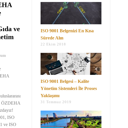
DEHA
e
Gıda ve
ISO 9001 Belgenizi En Kısa
netim
Sürede Alın
22 Ekim 2018
rum
e
ZDEHA
ISO 9001 Belgesi – Kalite
Yönetim Sistemleri İle Proses
Yaklaşımı
uluslararası
31 Temmuz 2019
için ÖZDEHA
dayız!
001, ISO
1 ve ISO