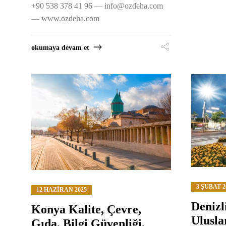
+90 538 378 41 96 —
info@ozdeha.com
— www.ozdeha.com
okumaya devam et
3 ŞUBAT 2
12 HAZIRAN 2025
Denizl
Konya Kalite, Çevre,
Ulusla
Gıda, Bilgi Güvenliği,