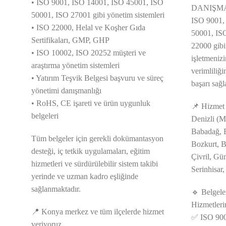
• ISO 9001, ISO 14001, ISO 45001, ISO
DANIŞMAN
50001, ISO 27001 gibi yönetim sistemleri
ISO 9001,
• ISO 22000, Helal ve Koşher Gıda
50001, IS
Sertifikaları, GMP, GHP
22000 gibi 
• ISO 10002, ISO 20252 müşteri ve
işletmenizin
araştırma yönetim sistemleri
verimliliği
• Yatırım Teşvik Belgesi başvuru ve süreç
başarı sağ
yönetimi danışmanlığı
• RoHS, CE işareti ve ürün uygunluk
📌 Hizmet 
belgeleri
Denizli (M
Babadağ, B
Tüm belgeler için gerekli dokümantasyon
Bozkurt, B
desteği, iç tetkik uygulamaları, eğitim
Çivril, Gü
hizmetleri ve sürdürülebilir sistem takibi
Serinhisar,
yerinde ve uzman kadro eşliğinde
sağlanmaktadır.
🔹 Belgel
Hizmetleri
📍 Konya merkez ve tüm ilçelerde hizmet
✅ ISO 9001
veriyoruz.