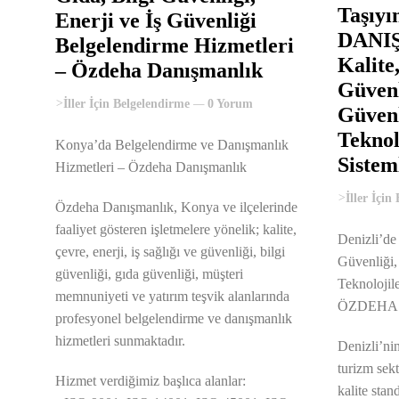
Taşıy
Enerji ve İş Güvenliği
DANIŞ
Belgelendirme Hizmetleri
Kalite,
– Özdeha Danışmanlık
Güvenl
>
İller İçin Belgelendirme
0 Yorum
Güvenl
Teknol
Konya’da Belgelendirme ve Danışmanlık
Sistem
Hizmetleri – Özdeha Danışmanlık
>
İller İçin
Özdeha Danışmanlık, Konya ve ilçelerinde
faaliyet gösteren işletmelere yönelik; kalite,
Denizli’de 
çevre, enerji, iş sağlığı ve güvenliği, bilgi
Güvenliği,
güvenliği, gıda güvenliği, müşteri
Teknolojil
memnuniyeti ve yatırım teşvik alanlarında
ÖZDEHA
profesyonel belgelendirme ve danışmanlık
hizmetleri sunmaktadır.
Denizli’ni
turizm sekt
Hizmet verdiğimiz başlıca alanlar:
kalite sta