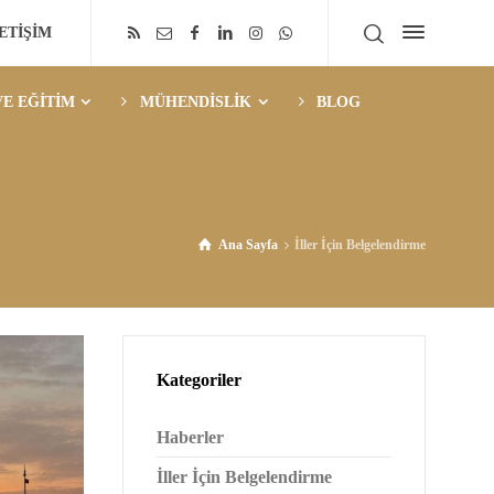
LETİŞİM
E EĞİTİM
MÜHENDİSLİK
BLOG
Ana Sayfa
İller İçin Belgelendirme
Kategoriler
Haberler
İller İçin Belgelendirme