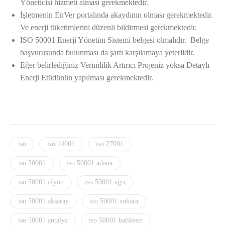
Yöneticisi hizmeti alması gerekmektedir.
İşletmenin EnVer portalında akaydının olması gerekmektedir.
Ve enerji tüketimlerini düzenli bildirmesi gerekmektedir.
ISO 50001 Enerji Yönetim Sistemi belgesi olmalıdır. Belge
başvurusunda bulunması da şartı karşılamaya yeterlidir.
Eğer belirlediğiniz Verimlilik Artırıcı Projeniz yoksa Detaylı
Enerji Etüdünün yapılması gerekmektedir.
iso
iso 14001
iso 27001
iso 50001
iso 50001 adana
iso 50001 afyon
iso 50001 ağrı
iso 50001 aksaray
iso 50001 ankara
iso 50001 antalya
iso 50001 balıkesir