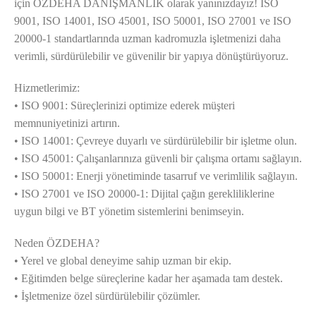
için ÖZDEHA DANIŞMANLIK olarak yanınızdayız! ISO
9001, ISO 14001, ISO 45001, ISO 50001, ISO 27001 ve ISO
20000-1 standartlarında uzman kadromuzla işletmenizi daha
verimli, sürdürülebilir ve güvenilir bir yapıya dönüştürüyoruz.
Hizmetlerimiz:
• ISO 9001: Süreçlerinizi optimize ederek müşteri
memnuniyetinizi artırın.
• ISO 14001: Çevreye duyarlı ve sürdürülebilir bir işletme olun.
• ISO 45001: Çalışanlarınıza güvenli bir çalışma ortamı sağlayın.
• ISO 50001: Enerji yönetiminde tasarruf ve verimlilik sağlayın.
• ISO 27001 ve ISO 20000-1: Dijital çağın gerekliliklerine
uygun bilgi ve BT yönetim sistemlerini benimseyin.
Neden ÖZDEHA?
• Yerel ve global deneyime sahip uzman bir ekip.
• Eğitimden belge süreçlerine kadar her aşamada tam destek.
• İşletmenize özel sürdürülebilir çözümler.