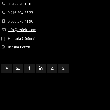
0 312 870 13 01
0 216 394 35 231
0 538 378 41 96
info@ozdeha.com
Haritada Görün ?
İletişim Formu