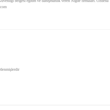
venliği belgesi eğitim ve danışmanlık veren Niğde firmaları. Özdeha
.com
etlenmişlerdir