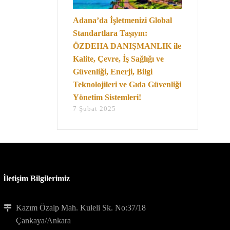
Adana’da İşletmenizi Global
Standartlara Taşıyın:
ÖZDEHA DANIŞMANLIK ile
Kalite, Çevre, İş Sağlığı ve
Güvenliği, Enerji, Bilgi
Teknolojileri ve Gıda Güvenliği
Yönetim Sistemleri!
7 Şubat 2025
İletişim Bilgilerimiz
Kazım Özalp Mah. Kuleli Sk. No:37/18
Çankaya/Ankara