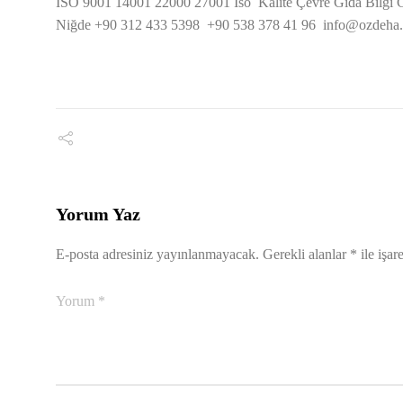
ISO 9001 14001 22000 27001 Iso Kalite Çevre Gıda Bilgi Gü
Niğde +90 312 433 5398 +90 538 378 41 96
info@ozdeha
Yorum Yaz
E-posta adresiniz yayınlanmayacak.
Gerekli alanlar
*
ile işar