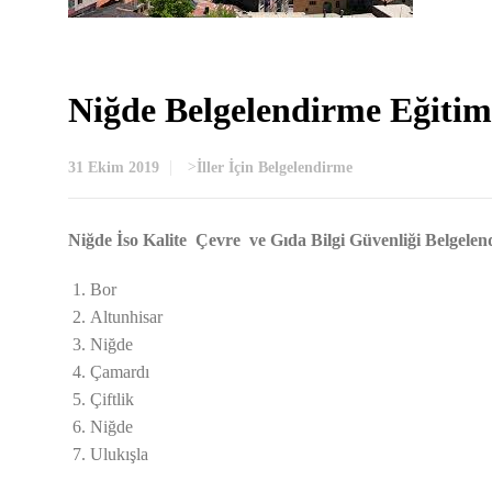
Niğde Belgelendirme Eğitim
31 Ekim 2019
>
İller İçin Belgelendirme
Niğde İso Kalite Çevre ve Gıda Bilgi Güvenliği Belgelendi
Bor
Altunhisar
Niğde
Çamardı
Çiftlik
Niğde
Ulukışla