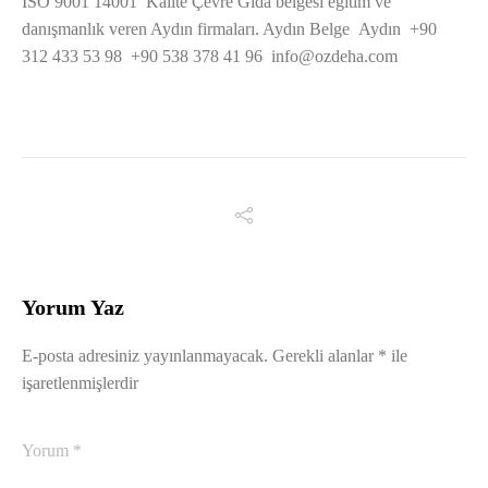
ISO 9001 14001 Kalite Çevre Gıda belgesi eğitim ve
danışmanlık veren Aydın firmaları. Aydın Belge Aydın +90
312 433 53 98 +90 538 378 41 96
info@ozdeha.com
Yorum Yaz
E-posta adresiniz yayınlanmayacak.
Gerekli alanlar
*
ile
işaretlenmişlerdir