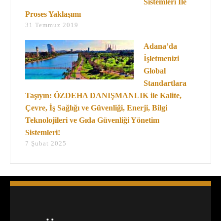
Sistemleri İle
Proses Yaklaşımı
31 Temmuz 2019
Adana’da
İşletmenizi
Global
Standartlara
Taşıyın: ÖZDEHA DANIŞMANLIK ile Kalite,
Çevre, İş Sağlığı ve Güvenliği, Enerji, Bilgi
Teknolojileri ve Gıda Güvenliği Yönetim
Sistemleri!
7 Şubat 2025