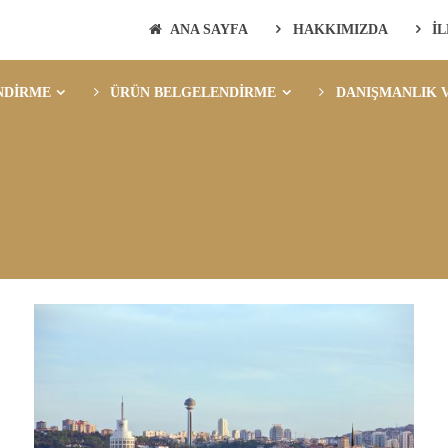
ANA SAYFA
HAKKIMIZDA
İ
NDİRME
ÜRÜN BELGELENDİRME
DANIŞMANLIK V