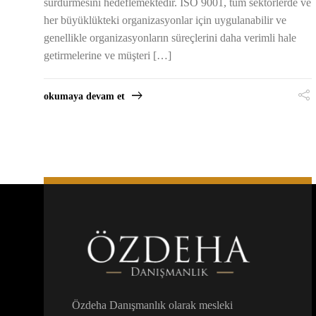
sürdürmesini hedeflemektedir. ISO 9001, tüm sektörlerde ve
her büyüklükteki organizasyonlar için uygulanabilir ve
genellikle organizasyonların süreçlerini daha verimli hale
getirmelerine ve müşteri […]
okumaya devam et
Özdeha Danışmanlık olarak mesleki