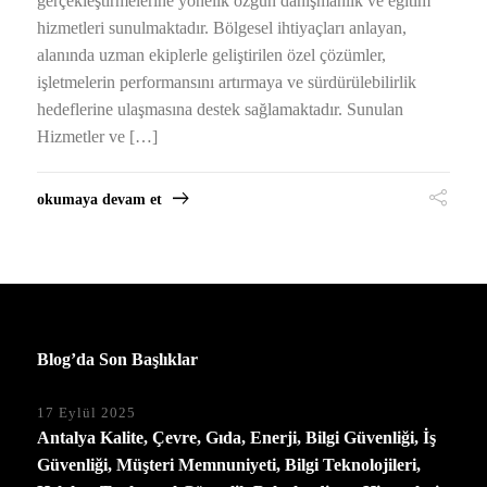
gerçekleştirmelerine yönelik özgün danışmanlık ve eğitim
hizmetleri sunulmaktadır. Bölgesel ihtiyaçları anlayan,
alanında uzman ekiplerle geliştirilen özel çözümler,
işletmelerin performansını artırmaya ve sürdürülebilirlik
hedeflerine ulaşmasına destek sağlamaktadır. Sunulan
Hizmetler ve […]
okumaya devam et
Blog’da Son Başlıklar
17 Eylül 2025
Antalya Kalite, Çevre, Gıda, Enerji, Bilgi Güvenliği, İş
Güvenliği, Müşteri Memnuniyeti, Bilgi Teknolojileri,