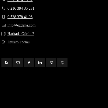
0 216 394 35 231
0 538 378 41 96
info@ozdeha.com
Haritada Görün ?
İletişim Formu