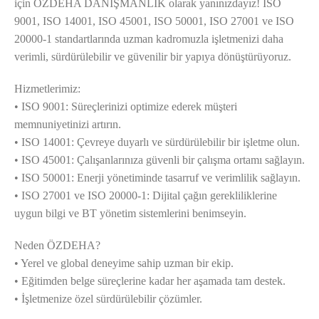
için ÖZDEHA DANIŞMANLIK olarak yanınızdayız! ISO
9001, ISO 14001, ISO 45001, ISO 50001, ISO 27001 ve ISO
20000-1 standartlarında uzman kadromuzla işletmenizi daha
verimli, sürdürülebilir ve güvenilir bir yapıya dönüştürüyoruz.
Hizmetlerimiz:
• ISO 9001: Süreçlerinizi optimize ederek müşteri
memnuniyetinizi artırın.
• ISO 14001: Çevreye duyarlı ve sürdürülebilir bir işletme olun.
• ISO 45001: Çalışanlarınıza güvenli bir çalışma ortamı sağlayın.
• ISO 50001: Enerji yönetiminde tasarruf ve verimlilik sağlayın.
• ISO 27001 ve ISO 20000-1: Dijital çağın gerekliliklerine
uygun bilgi ve BT yönetim sistemlerini benimseyin.
Neden ÖZDEHA?
• Yerel ve global deneyime sahip uzman bir ekip.
• Eğitimden belge süreçlerine kadar her aşamada tam destek.
• İşletmenize özel sürdürülebilir çözümler.