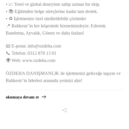
• 📈 Yerel ve global deneyime sahip uzman bir ekip.
• 📚 Eğitimden belge süreçlerine kadar tam destek.
• ♻️ İşletmenize özel sürdürülebilir çözümler
📍 Balıkesir’in her köşesinde hizmetinizdeyiz: Edremit,
Bandırma, Ayvalık, Gönen ve daha fazlası!
📧 E-posta:
info@ozdeha.com
📞 Telefon: 0312 870 13 01
🌍 Web: www.ozdeha.com
ÖZDEHA DANIŞMANLIK ile işletmenizi geleceğe taşıyın ve
Balıkesir’in liderleri arasında yerinizi alın!
okumaya devam et