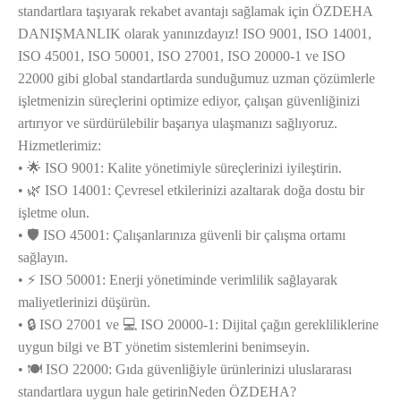
standartlara taşıyarak rekabet avantajı sağlamak için ÖZDEHA
DANIŞMANLIK olarak yanınızdayız! ISO 9001, ISO 14001,
ISO 45001, ISO 50001, ISO 27001, ISO 20000-1 ve ISO
22000 gibi global standartlarda sunduğumuz uzman çözümlerle
işletmenizin süreçlerini optimize ediyor, çalışan güvenliğinizi
artırıyor ve sürdürülebilir başarıya ulaşmanızı sağlıyoruz.
Hizmetlerimiz:
• 🌟 ISO 9001: Kalite yönetimiyle süreçlerinizi iyileştirin.
• 🌿 ISO 14001: Çevresel etkilerinizi azaltarak doğa dostu bir
işletme olun.
• 🛡️ ISO 45001: Çalışanlarınıza güvenli bir çalışma ortamı
sağlayın.
• ⚡ ISO 50001: Enerji yönetiminde verimlilik sağlayarak
maliyetlerinizi düşürün.
• 🔒 ISO 27001 ve 💻 ISO 20000-1: Dijital çağın gerekliliklerine
uygun bilgi ve BT yönetim sistemlerini benimseyin.
• 🍽️ ISO 22000: Gıda güvenliğiyle ürünlerinizi uluslararası
standartlara uygun hale getirinNeden ÖZDEHA?