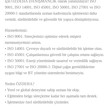
için ÖZDEHA DANIŞMANLIK olarak yanınızdayız! ISO
9001, ISO 14001, ISO 45001, ISO 50001, ISO 27001 ve ISO
20000-1 standartlarında uzman kadromuzla işletmenizi daha
verimli, sürdürülebilir ve güvenilir bir yapıya dönüştürüyoruz.
Hizmetlerimiz:
• ISO 9001: Süreçlerinizi optimize ederek müşteri
memnuniyetinizi artırın.
• ISO 14001: Çevreye duyarlı ve sürdürülebilir bir işletme olun.
• ISO 45001: Çalışanlarınıza güvenli bir çalışma ortamı sağlayın.
• ISO 50001: Enerji yönetiminde tasarruf ve verimlilik sağlayın.
• ISO 27001 ve ISO 20000-1: Dijital çağın gerekliliklerine
uygun bilgi ve BT yönetim sistemlerini benimseyin.
Neden ÖZDEHA?
• Yerel ve global deneyime sahip uzman bir ekip.
• Eğitimden belge süreçlerine kadar her aşamada tam destek.
• İşletmenize özel sürdürülebilir çözümler.