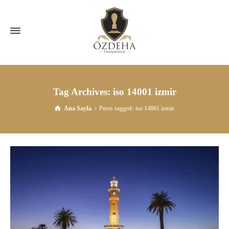
Tag Archives: iso 14001 izmir
Ana Sayfa
Posts tagged: iso 14001 izmir