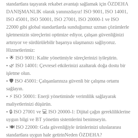
standartlara taşıyarak rekabet avantajı sağlamak için ÖZDEHA
DANIŞMANLIK olarak yanınızdayız! ISO 9001, ISO 14001,
ISO 45001, ISO 50001, ISO 27001, ISO 20000-1 ve ISO
22000 gibi global standartlarda sunduğumuz uzman çözümlerle
işletmenizin süreçlerini optimize ediyor, çalışan güvenliğinizi
artırıyor ve sürdürülebilir başarıya ulaşmanızı sağlıyoruz.
Hizmetlerimiz:
• 🌟 ISO 9001: Kalite yönetimiyle süreçlerinizi iyileştirin.
• 🌿 ISO 14001: Çevresel etkilerinizi azaltarak doğa dostu bir
işletme olun.
• 🛡️ ISO 45001: Çalışanlarınıza güvenli bir çalışma ortamı
sağlayın.
• ⚡ ISO 50001: Enerji yönetiminde verimlilik sağlayarak
maliyetlerinizi düşürün.
• 🔒 ISO 27001 ve 💻 ISO 20000-1: Dijital çağın gerekliliklerine
uygun bilgi ve BT yönetim sistemlerini benimseyin.
• 🍽️ ISO 22000: Gıda güvenliğiyle ürünlerinizi uluslararası
standartlara uygun hale getirinNeden ÖZDEHA?