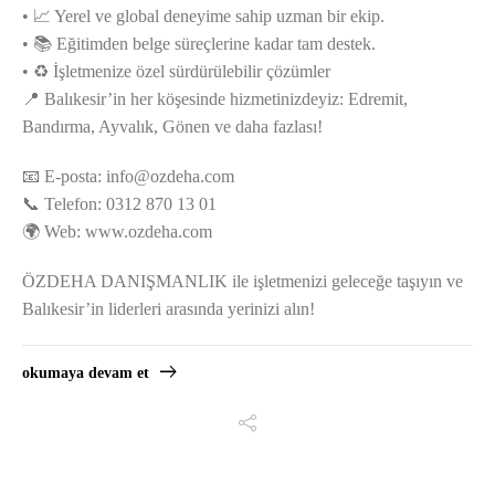
• 📈 Yerel ve global deneyime sahip uzman bir ekip.
• 📚 Eğitimden belge süreçlerine kadar tam destek.
• ♻️ İşletmenize özel sürdürülebilir çözümler
📍 Balıkesir’in her köşesinde hizmetinizdeyiz: Edremit,
Bandırma, Ayvalık, Gönen ve daha fazlası!
📧 E-posta:
info@ozdeha.com
📞 Telefon: 0312 870 13 01
🌍 Web: www.ozdeha.com
ÖZDEHA DANIŞMANLIK ile işletmenizi geleceğe taşıyın ve
Balıkesir’in liderleri arasında yerinizi alın!
okumaya devam et