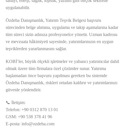
sanayi, enerji, sağlık, lojistik, yazılım gibi birçok sektörde
uygulanabilir.
Özdeha Danışmanlık, Yatırım Teşvik Belgesi başvuru
sürecinden belge alımına, uygulama ve takip aşamalarına kadar
tüm süreci sizin adınıza profesyonelce yönetir. Uzman kadrosu
ve mevzuata hâkimiyeti sayesinde, yatırımlarınızın en uygun
teşviklerden yararlanmasını sağlar.
KOBİ’ler, büyük ölçekli işletmeler ve yabancı yatırımcılar dahil
olmak üzere tüm firmalara özel çözümler sunar. Yatırıma
başlamadan önce başvuru yapılması gereken bu sistemde
Özdeha Danışmanlık, riskleri ortadan kaldırır ve yatırımlarınızı
güvenle yönlendirir.
📞 İletişim:
Telefon: +90 0312 870 13 01
GSM: +90 538 378 41 96
E-posta:
info@ozdeha.com