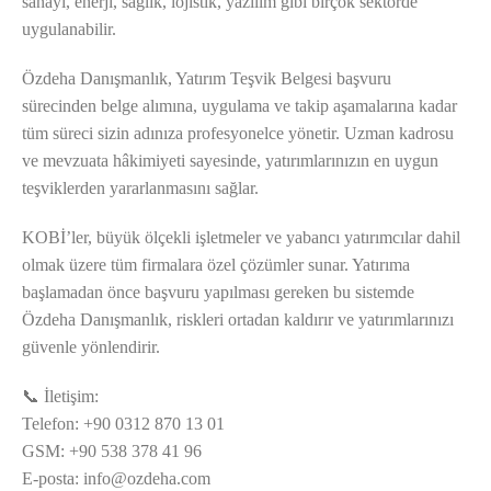
sanayi, enerji, sağlık, lojistik, yazılım gibi birçok sektörde
uygulanabilir.
Özdeha Danışmanlık, Yatırım Teşvik Belgesi başvuru
sürecinden belge alımına, uygulama ve takip aşamalarına kadar
tüm süreci sizin adınıza profesyonelce yönetir. Uzman kadrosu
ve mevzuata hâkimiyeti sayesinde, yatırımlarınızın en uygun
teşviklerden yararlanmasını sağlar.
KOBİ’ler, büyük ölçekli işletmeler ve yabancı yatırımcılar dahil
olmak üzere tüm firmalara özel çözümler sunar. Yatırıma
başlamadan önce başvuru yapılması gereken bu sistemde
Özdeha Danışmanlık, riskleri ortadan kaldırır ve yatırımlarınızı
güvenle yönlendirir.
📞 İletişim:
Telefon: +90 0312 870 13 01
GSM: +90 538 378 41 96
E-posta:
info@ozdeha.com